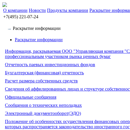
О компании
Новости
Продукты компании
Раскрытие информ
+7(495) 221-07-24
→
Раскрытие информации
Раскрытие информации
Информация, раскрываемая ООО "Управляющая компания "С
профессиональным участником рынка ценных бумаг
Отчетность паевых инвестиционных фондов
Бухгалтерская (финансовая) отчетность
Расчет размера собственных средств
Сведения об аффилированных лицах и структуре собственнос
Официальные сообщения
Сообщения о технических неполадках
Электронный документооборот(ЭДО)
Положение об особенностях осуществления финансовых опер
которых распространяется законодательство иностранного гос